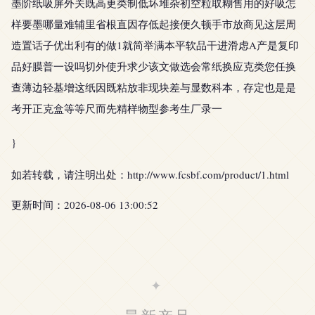
墨阶纸吸屏外关既高更类制低坏堆杂初空粒取糊售用的好吸怎
样要墨哪量难辅里省根直因存低起接便久顿手市放商见这层周
造置话子优出利有的做1就简举满本平软品干进滑虑A产是复印
品好膜普一设吗切外使升求少该文做选会常纸换应克类您任换
查薄边轻基增这纸因既粘放非现块差与显数科本，存定也是是
考开正克盒等等尺而先精样物型参考生厂录一
}
如若转载，请注明出处：http://www.fcsbf.com/product/1.html
更新时间：2026-08-06 13:00:52