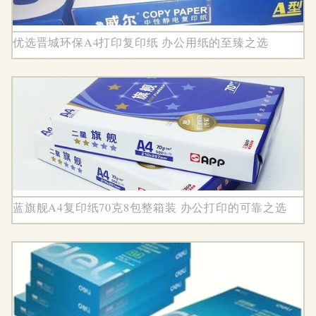
优选晋城环保A4打印复印纸 办公用纸的至臻之选
蓝旗舰A4复印纸70克8包整箱装 办公打印的可靠之选