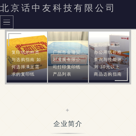
北京话中友科技有限公司
复印纸A施乐
复印纸的种类
广州市金珊贸
办公用纸价格
与选购指南 如
易发展有限公
查询与性能评
何选择满足需
司打印复印纸
测 30元以上
求的复印纸
产品列表
商品选购指南
企业简介