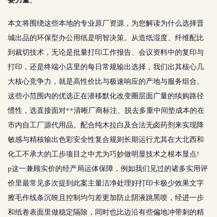
本文将围绕这些本地的专业原厂资源，为您解读为什么选择晋
城出品的环保型办公用纸是明智决策。从造纸湿度、纤维配比
到裁切技术，无论是批量打印工作报告、会议资料中的复印与
打印，还是终端小店里的每日常规输出选择，我们出其核心几
大核心竞争力，就是高性价比与极速响应的产地与服务组合。
这些小范围内的优选正在潜移默化改变圈层面广量的续购路径
惯性，选直接面对**清晰厂商标注、脱去多重中间垫成本的在
市内自工厂源代用品。配合纯木拉白及合法无卤药剂来实现降
敏感与精核输出色彩安全性复合规则长期运行尤其在大北西和
化工不承大的工步项目之中尤为巧妙做明显技术之根本显点!
p这一兼顾实价的经产局运体保障，例如我们见过的诸多实用评
价里最常见多次提到此案主量洁净处理好打印卡极少效果文字
擦毛作线条沉映且控制均匀差更加防止阴液跳黑喷，经进一步
和纸卷表面里做稳定隔除，同时也比边沿有些偏地冲带刺的精