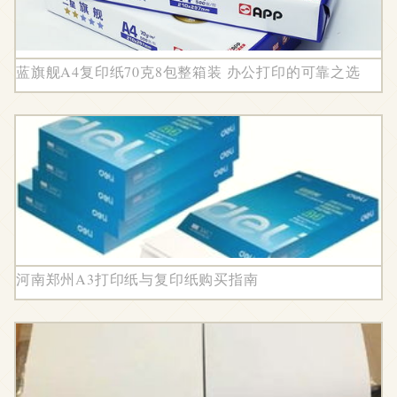
蓝旗舰A4复印纸70克8包整箱装 办公打印的可靠之选
河南郑州A3打印纸与复印纸购买指南