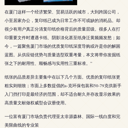
在厦门这样一个经济繁荣、贸易活跃的城市，大到跨国公司，
小至居家办公，复印纸已成为日常工作不可或缺的消耗品。却
很少有用户真正分清复印纸价格背后的质量层级。很多人在打
印重要文件时遭遇卡纸、阴影淡化甚至纸身泛黄频频发愁；如
今，一篇聚焦厦门市场的优质复印纸深度导购或许是你的解困
蓝图。从供应链优势与质量选型双重考量，本文将带你发掘纸
张之下的耐用性、顺畅感与实用性三重标准。”
纸张的品质差异主要集中在以下几个方面。优质的复印纸张更
粗实则细致；市面上多数提倡的a-克环保包装和50-79克供新手
入门挡打印是最经济的范围，却不适合耐久并存改显示效果的
高质量文献做权威型会议册使用。
一位富有厦门市场负责代理亚太非源森林、国际一线白度和完
美限曲线的专业策